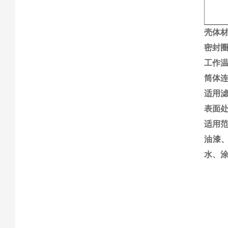
壳体材
密封圈
工作温
筒体
适用滤
表面
适用
油漆
水、