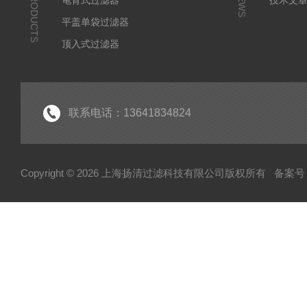
PRODUCTS
NEWS
龟背式过滤器
技术文
平盖单袋过滤器
顶入式过滤器
滤芯式过滤器
气体过滤器
不锈钢滤芯式过滤器
联系电话：13641834824
蒸汽过滤器
呼吸器
Copyright © 2026 上海扬清过滤科技有限公司版权所有
备案号：
双联过滤器
夹套过滤器
小推车过滤器
自清洗过滤器
烛式过滤机
平板过滤器