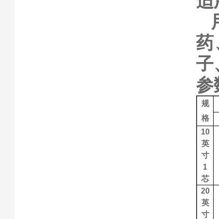
适
药
子
参
规
格
10
英
寸
1
芯
20
英
寸