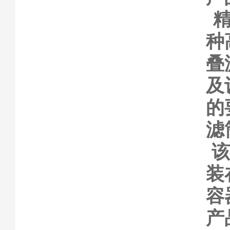
种
叠
及
的
滤
装
容
产