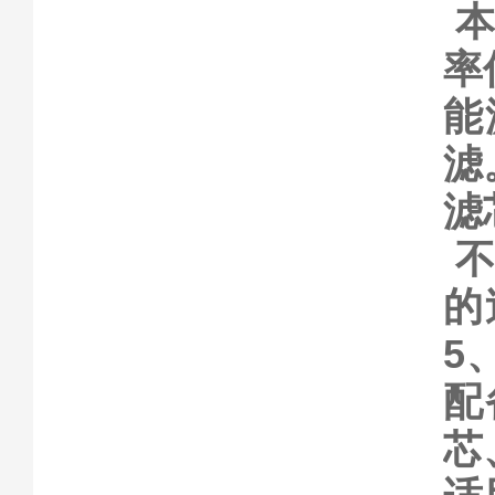
率
能
滤
滤
的
5
配
芯