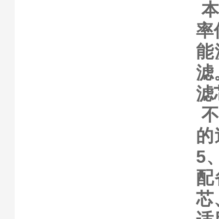
率
能
滤
滤
的
5
配
芯