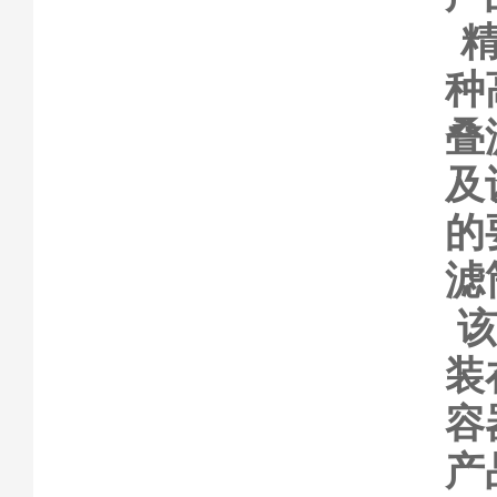
种
叠
及
的
滤
装
容
产