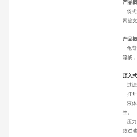
产品
袋式
网篮
产品
龟背
流畅
顶入
过滤
打开
液体
生。
压力
致过