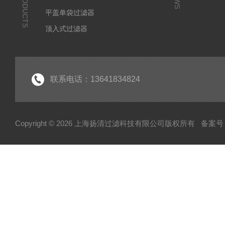
PRODUCTS
平盖单袋过滤器
顶入式过滤器
滤芯式过滤器
气体过滤器
不锈钢滤芯式过滤器
联系电话：13641834824
蒸汽过滤器
呼吸器
Copyright © 2026 上海扬清过滤科技有限公司版权所有
备案号：
双联过滤器
夹套过滤器
小推车过滤器
自清洗过滤器
烛式过滤机
平板过滤器
正压过滤器