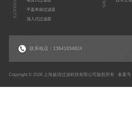
PRODUCTS
NEWS
龟背式过滤器
技术文
平盖单袋过滤器
顶入式过滤器
滤芯式过滤器
气体过滤器
不锈钢滤芯式过滤器
联系电话：13641834824
蒸汽过滤器
呼吸器
Copyright © 2026 上海扬清过滤科技有限公司版权所有
备案号：
双联过滤器
夹套过滤器
小推车过滤器
自清洗过滤器
烛式过滤机
平板过滤器